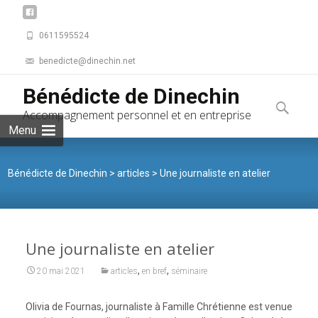
0611595524
benedicte@dinechin.net
Skip to
Bénédicte de Dinechin
content
Recherche
Accompagnement personnel et en entreprise
Menu
Bénédicte de Dinechin
>
articles
>
Une journaliste en atelier
Une journaliste en atelier
,
,
20 mai 2021
articles
en bref
séminaire
Olivia de Fournas, journaliste à Famille Chrétienne est venue