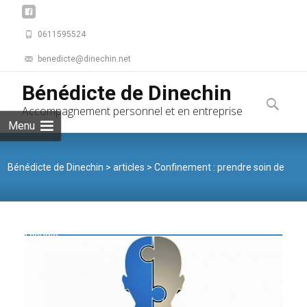
0611595524
benedicte@dinechin.net
Skip to
Bénédicte de Dinechin
content
Recherche
Accompagnement personnel et en entreprise
Menu
Bénédicte de Dinechin
>
articles
>
Confinement : prendre soin de
mon couple