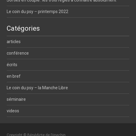
Sorties en couple : les trois règles à connaître absolument
Le coin du psy – printemps 2022
Catégories
articles
conférence
écrits
en bref
Le coin du psy – la Manche Libre
séminaire
videos
Copyright © Bénédicte de Dinechin