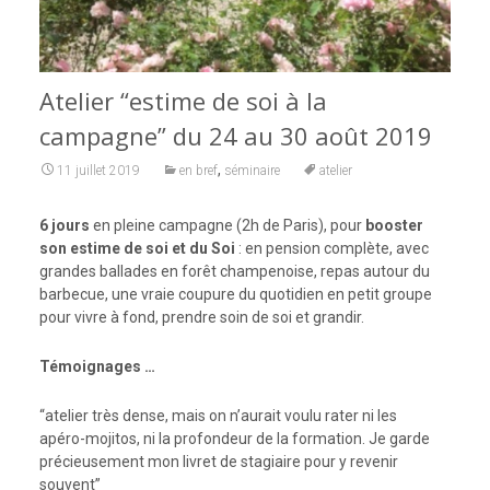
Atelier “estime de soi à la
campagne” du 24 au 30 août 2019
,
11 juillet 2019
en bref
séminaire
atelier
6 jours
en pleine campagne (2h de Paris), pour
booster
son estime de soi et du Soi
: en pension complète, avec
grandes ballades en forêt champenoise, repas autour du
barbecue, une vraie coupure du quotidien en petit groupe
pour vivre à fond, prendre soin de soi et grandir.
Témoignages …
“atelier très dense, mais on n’aurait voulu rater ni les
apéro-mojitos, ni la profondeur de la formation. Je garde
précieusement mon livret de stagiaire pour y revenir
souvent”