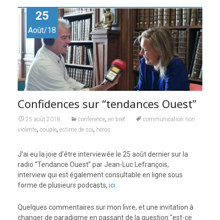
25
Août/18
Confidences sur “tendances Ouest”
,
25 août 2018
conférence
en bref
communication non
,
,
,
violente
couple
estime de soi
héros
J’ai eu la joie d’être interviewée le 25 août dernier sur la
radio “Tendance Ouest” par Jean-Luc Lefrançois,
interview qui est également consultable en ligne sous
forme de plusieurs podcasts,
ici
.
Quelques commentaires sur mon livre, et une invitation à
changer de paradigme en passant de la question “est-ce