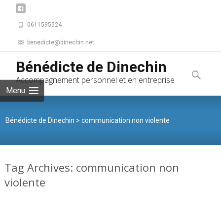
0611595524
benedicte@dinechin.net
Skip to
Bénédicte de Dinechin
content
Recherche
Accompagnement personnel et en entreprise
Menu
Bénédicte de Dinechin
>
communication non violente
Tag Archives: communication non
violente