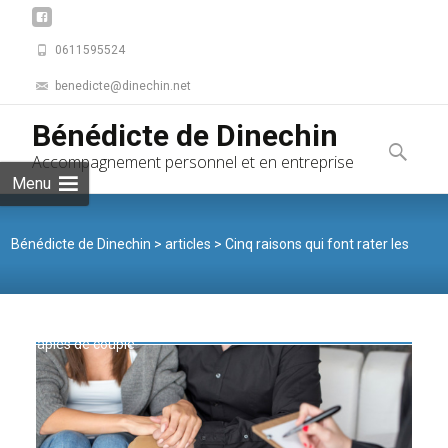
0611595524
benedicte@dinechin.net
Skip to
Bénédicte de Dinechin
content
Recherche
Accompagnement personnel et en entreprise
Menu
Bénédicte de Dinechin
>
articles
>
Cinq raisons qui font rater les
thérapies de couple